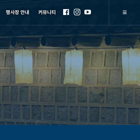
행사장 안내
커뮤니티
배치도
공지사항
일정표
언론보도
설문조사
갤러리