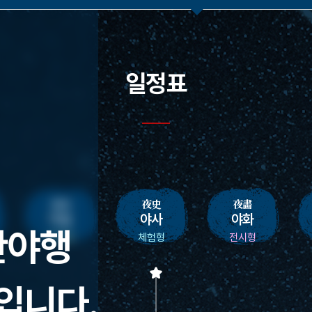
일정표
夜設
夜史
夜畵
야설
야사
야화
산야행
공연형
체험형
전시형
입니다.
<